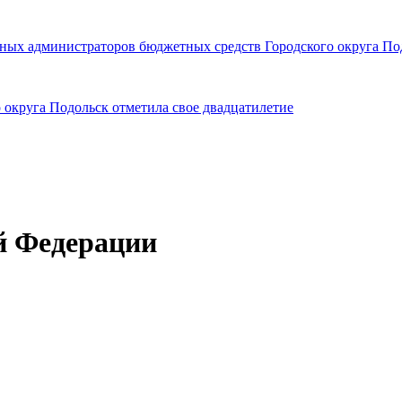
ных администраторов бюджетных средств Городского округа По
о округа Подольск отметила свое двадцатилетие
й Федерации