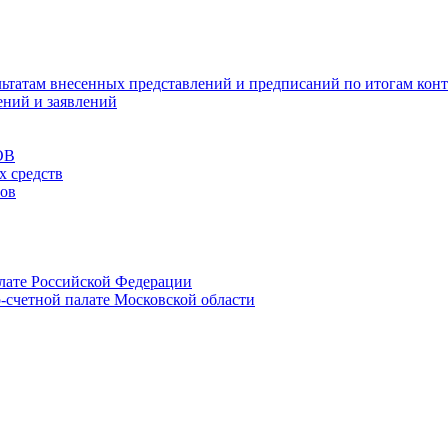
льтатам внесенных представлений и предписаний по итогам ко
ний и заявлений
ОВ
х средств
тов
алате Российской Федерации
-счетной палате Московской области