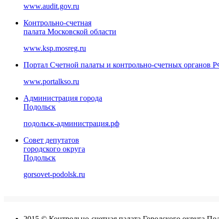
www.audit.gov.ru
Контрольно-счетная
палата Московской области
www.ksp.mosreg.ru
Портал Счетной палаты и контрольно-счетных органов 
www.portalkso.ru
Администрация города
Подольск
подольск-администрация.рф
Совет депутатов
городского округа
Подольск
gorsovet-podolsk.ru
2015 © Контрольно-счетная палата Городского округа По