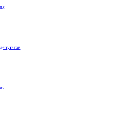
ия
 депутатов
ия